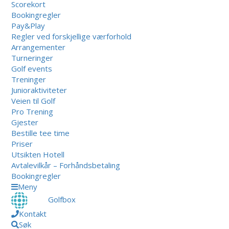
Scorekort
Bookingregler
Pay&Play
Regler ved forskjellige værforhold
Arrangementer
Turneringer
Golf events
Treninger
Junioraktiviteter
Veien til Golf
Pro Trening
Gjester
Bestille tee time
Priser
Utsikten Hotell
Avtalevilkår – Forhåndsbetaling
Bookingregler
Meny
Golfbox
Kontakt
Søk