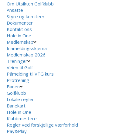
Om Utsikten Golfklubb
Ansatte
Styre og komiteer
Dokumenter
Kontakt oss
Hole in One
Medlemskap
Innmeldingsskjema
Medlemskap 2026
Treninger
Veien til Golf
Påmelding til VTG kurs
Protrening
Banen
Golfklubb
Lokale regler
Banekart
Hole in One
Klubbmestere
Regler ved forskjellige værforhold
Pay&Play