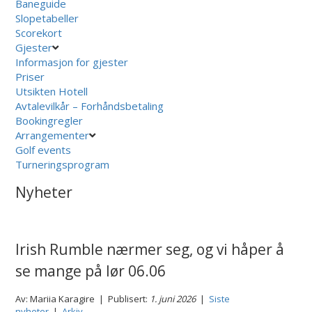
Baneguide
Slopetabeller
Scorekort
Gjester
Informasjon for gjester
Priser
Utsikten Hotell
Avtalevilkår – Forhåndsbetaling
Bookingregler
Arrangementer
Golf events
Turneringsprogram
Nyheter
Irish Rumble nærmer seg, og vi håper å
se mange på lør 06.06
Av: Mariia Karagire | Publisert:
1. juni 2026
|
Siste
nyheter
|
Arkiv