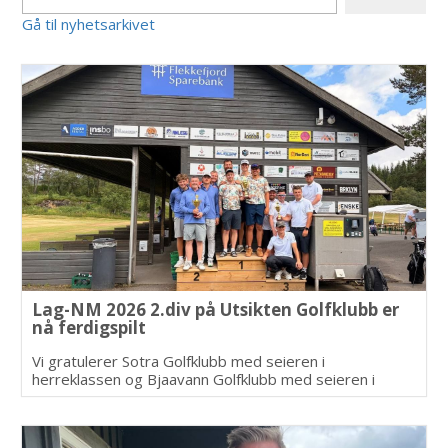
Gå til nyhetsarkivet
Lag-NM 2026 2.div på Utsikten Golfklubb er
nå ferdigspilt
Vi gratulerer Sotra Golfklubb med seieren i
herreklassen og Bjaavann Golfklubb med seieren i
dameklassen. Vi vil rette en stor takk til alle som stilte
opp for å hjelpe til med alle de små og store
oppgavene underveis.