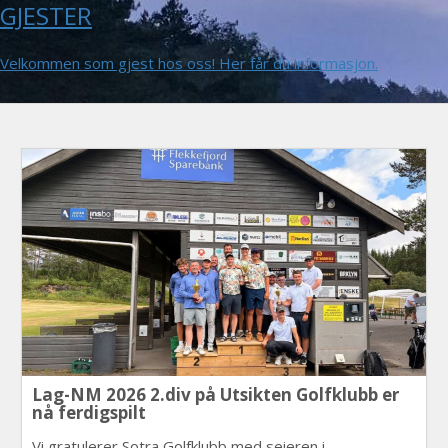
GJESTER
Velkommen som gjest hos oss! Her får du informasjon.
Lag-NM 2026 2.div på Utsikten Golfklubb er
nå ferdigspilt
Vi gratulerer Sotra Golfklubb med seieren i