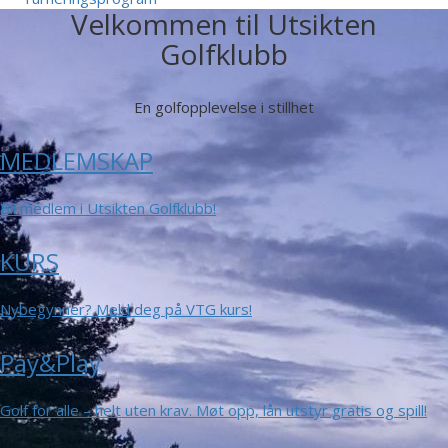
Velkommen til Utsikten
Golfklubb
En golfopplevelse i stillhet
MEDLEMSKAP
Bli medlem i Utsikten Golfklubb!
KURS
Nybegynner? Meld deg på VTG kurs!
Pay&Play
Golf for alle – helt uten krav. Møt opp, lån utstyr gratis og spill!