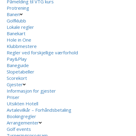
Påmelding til VTG kurs
Protrening
Banen
Golfklubb
Lokale regler
Banekart
Hole in One
Klubbmestere
Regler ved forskjellige værforhold
Pay&Play
Baneguide
Slopetabeller
Scorekort
Gjester
Informasjon for gjester
Priser
Utsikten Hotell
Avtalevilkår – Forhåndsbetaling
Bookingregler
Arrangementer
Golf events
Turneringsprogram