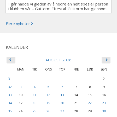
I går hadde vi gleden av å hedre en helt spesiell person
i klubben vår – Guttorm Eftestøl. Guttorm har gjennom
mange år vært en uvurderlig del av Utsikten Golfklubb.
Han går trofast rundt på banen og plukker baller,
hjelper til på driving rangen og sørger for at alt ser fint
Flere nyheter
og ryddig ut. Han gjør en innsats som betyr enormt
mye for oss alle.
KALENDER
AUGUST 2026
MAN
TIR
ONS
TOR
FRE
LØR
SØN
31
1
2
32
3
4
5
6
7
8
9
33
10
11
12
13
14
15
16
34
17
18
19
20
21
22
23
35
24
25
26
27
28
29
30