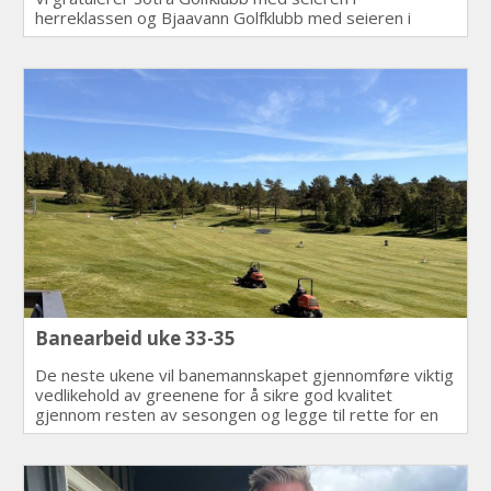
herreklassen og Bjaavann Golfklubb med seieren i
dameklassen. Vi vil rette en stor takk til alle som stilte
opp for å hjelpe til med alle de små og store
oppgavene underveis.
Banearbeid uke 33-35
De neste ukene vil banemannskapet gjennomføre viktig
vedlikehold av greenene for å sikre god kvalitet
gjennom resten av sesongen og legge til rette for en
sterk og sunn vekst.