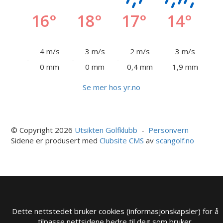
16°
18°
17°
14°
4 m/s
3 m/s
2 m/s
3 m/s
0 mm
0 mm
0,4 mm
1,9 mm
Se mer hos yr.no
© Copyright 2026
Utsikten Golfklubb
-
Personvern
Sidene er produsert med
Clubsite CMS
av
scangolf.no
Dette nettstedet bruker cookies (informasjonskapsler) for å
tilpasse nettsidene bedre til deg som bruker.