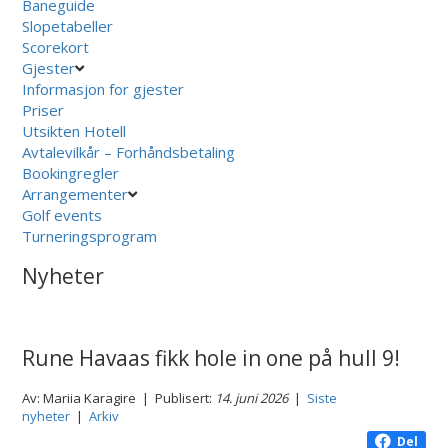
Baneguide
Slopetabeller
Scorekort
Gjester
Informasjon for gjester
Priser
Utsikten Hotell
Avtalevilkår – Forhåndsbetaling
Bookingregler
Arrangementer
Golf events
Turneringsprogram
Nyheter
Rune Havaas fikk hole in one på hull 9!
Av: Mariia Karagire | Publisert:
14. juni 2026
|
Siste
nyheter
|
Arkiv
Del