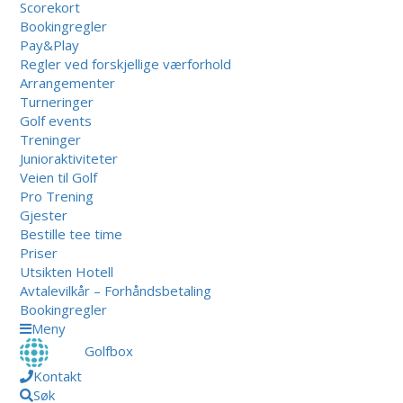
Scorekort
Bookingregler
Pay&Play
Regler ved forskjellige værforhold
Arrangementer
Turneringer
Golf events
Treninger
Junioraktiviteter
Veien til Golf
Pro Trening
Gjester
Bestille tee time
Priser
Utsikten Hotell
Avtalevilkår – Forhåndsbetaling
Bookingregler
Meny
Golfbox
Kontakt
Søk