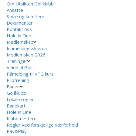
Om Utsikten Golfklubb
Ansatte
Styre og komiteer
Dokumenter
Kontakt oss
Hole in One
Medlemskap
Innmeldingsskjema
Medlemskap 2026
Treninger
Veien til Golf
Påmelding til VTG kurs
Protrening
Banen
Golfklubb
Lokale regler
Banekart
Hole in One
Klubbmestere
Regler ved forskjellige værforhold
Pay&Play