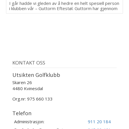
I går hadde vi gleden av å hedre en helt spesiell person
i klubben vår – Guttorm Eftestøl. Guttorm har gjennom
mange år vært en uvurderlig del av Utsikten Golfklubb.
Han går trofast rundt på banen og plukker baller,
hjelper til på driving rangen og sørger for at alt ser fint
og ryddig ut. Han gjør en innsats som betyr enormt
mye for oss alle.
KONTAKT OSS
Utsikten Golfklubb
Skaren 26
4480 Kvinesdal
Org.nr: 975 660 133
Telefon
Administrasjon:
911 20 184