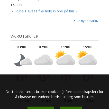
14. juni
Rune Havaas fikk hole in one på hull 9!
Se nyhetsarkiv
VÆRUTSIKTER
03:00
07:00
11:00
15:00
11°
13°
17°
17°
Dette nettstedet bruker cookies (informasjonskapsler) for
2 m/s
3 m/s
4 m/s
4 m/s
å tilpasse nettsidene bedre til deg som bruker.
0 mm
0 mm
0 mm
0 mm