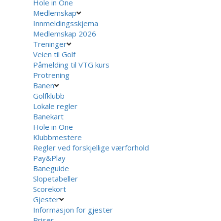
Hole in One
Medlemskap
Innmeldingsskjema
Medlemskap 2026
Treninger
Veien til Golf
Påmelding til VTG kurs
Protrening
Banen
Golfklubb
Lokale regler
Banekart
Hole in One
Klubbmestere
Regler ved forskjellige værforhold
Pay&Play
Baneguide
Slopetabeller
Scorekort
Gjester
Informasjon for gjester
Priser