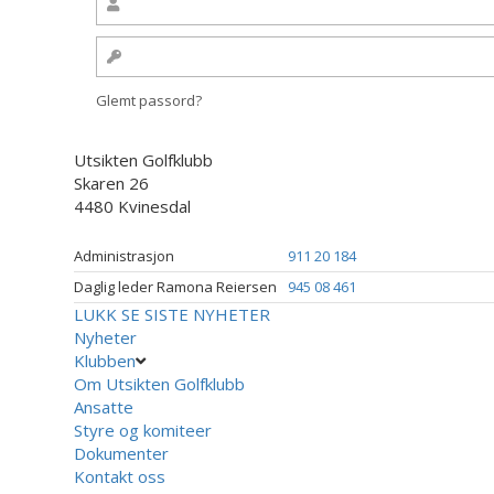
Glemt passord?
Utsikten Golfklubb
Skaren 26
4480 Kvinesdal
Administrasjon
911 20 184
Daglig leder Ramona Reiersen
945 08 461
LUKK
SE SISTE NYHETER
Nyheter
Klubben
Om Utsikten Golfklubb
Ansatte
Styre og komiteer
Dokumenter
Kontakt oss