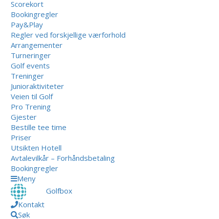
Scorekort
Bookingregler
Pay&Play
Regler ved forskjellige værforhold
Arrangementer
Turneringer
Golf events
Treninger
Junioraktiviteter
Veien til Golf
Pro Trening
Gjester
Bestille tee time
Priser
Utsikten Hotell
Avtalevilkår – Forhåndsbetaling
Bookingregler
Meny
Golfbox
Kontakt
Søk