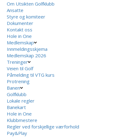
Om Utsikten Golfklubb
Ansatte
Styre og komiteer
Dokumenter
Kontakt oss
Hole in One
Medlemskap
Innmeldingsskjema
Medlemskap 2026
Treninger
Veien til Golf
Påmelding til VTG kurs
Protrening
Banen
Golfklubb
Lokale regler
Banekart
Hole in One
Klubbmestere
Regler ved forskjellige værforhold
Pay&Play