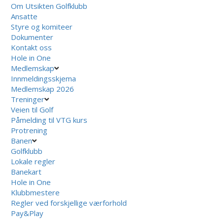
Om Utsikten Golfklubb
Ansatte
Styre og komiteer
Dokumenter
Kontakt oss
Hole in One
Medlemskap
Innmeldingsskjema
Medlemskap 2026
Treninger
Veien til Golf
Påmelding til VTG kurs
Protrening
Banen
Golfklubb
Lokale regler
Banekart
Hole in One
Klubbmestere
Regler ved forskjellige værforhold
Pay&Play