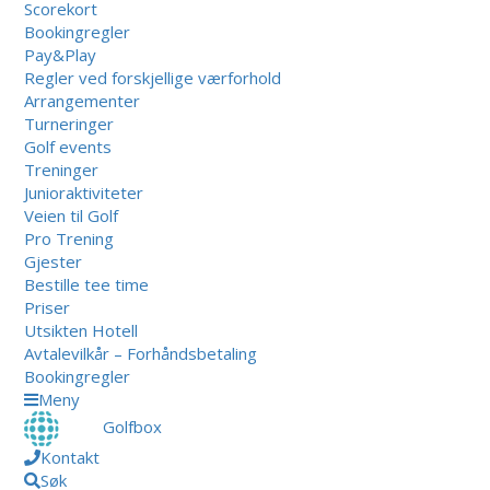
Scorekort
Bookingregler
Pay&Play
Regler ved forskjellige værforhold
Arrangementer
Turneringer
Golf events
Treninger
Junioraktiviteter
Veien til Golf
Pro Trening
Gjester
Bestille tee time
Priser
Utsikten Hotell
Avtalevilkår – Forhåndsbetaling
Bookingregler
Meny
Golfbox
Kontakt
Søk