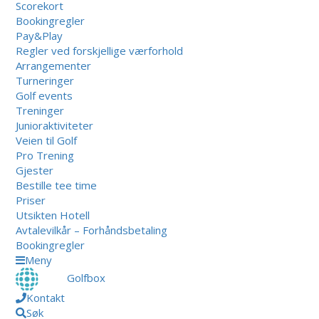
Scorekort
Bookingregler
Pay&Play
Regler ved forskjellige værforhold
Arrangementer
Turneringer
Golf events
Treninger
Junioraktiviteter
Veien til Golf
Pro Trening
Gjester
Bestille tee time
Priser
Utsikten Hotell
Avtalevilkår – Forhåndsbetaling
Bookingregler
Meny
Golfbox
Kontakt
Søk