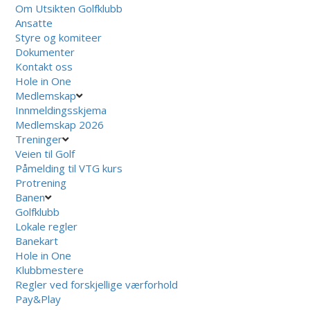
Om Utsikten Golfklubb
Ansatte
Styre og komiteer
Dokumenter
Kontakt oss
Hole in One
Medlemskap
Innmeldingsskjema
Medlemskap 2026
Treninger
Veien til Golf
Påmelding til VTG kurs
Protrening
Banen
Golfklubb
Lokale regler
Banekart
Hole in One
Klubbmestere
Regler ved forskjellige værforhold
Pay&Play