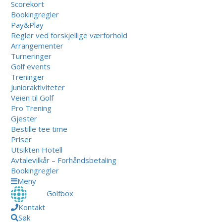
Scorekort
Bookingregler
Pay&Play
Regler ved forskjellige værforhold
Arrangementer
Turneringer
Golf events
Treninger
Junioraktiviteter
Veien til Golf
Pro Trening
Gjester
Bestille tee time
Priser
Utsikten Hotell
Avtalevilkår – Forhåndsbetaling
Bookingregler
Meny
Golfbox
Kontakt
Søk