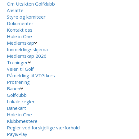
Om Utsikten Golfklubb
Ansatte
Styre og komiteer
Dokumenter
Kontakt oss
Hole in One
Medlemskap
Innmeldingsskjema
Medlemskap 2026
Treninger
Veien til Golf
Påmelding til VTG kurs
Protrening
Banen
Golfklubb
Lokale regler
Banekart
Hole in One
Klubbmestere
Regler ved forskjellige værforhold
Pay&Play