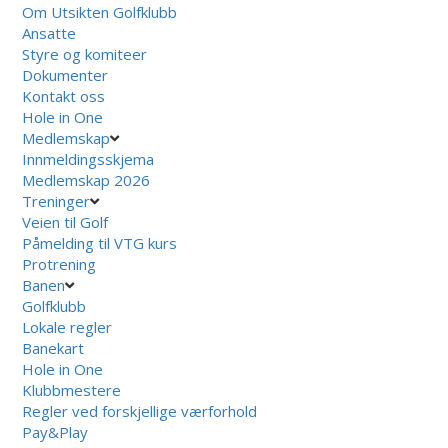
Om Utsikten Golfklubb
Ansatte
Styre og komiteer
Dokumenter
Kontakt oss
Hole in One
Medlemskap
Innmeldingsskjema
Medlemskap 2026
Treninger
Veien til Golf
Påmelding til VTG kurs
Protrening
Banen
Golfklubb
Lokale regler
Banekart
Hole in One
Klubbmestere
Regler ved forskjellige værforhold
Pay&Play