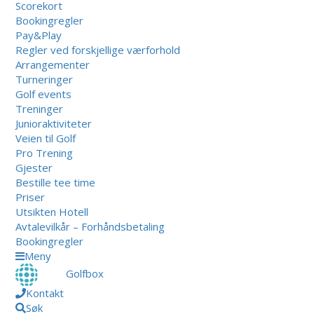
Scorekort
Bookingregler
Pay&Play
Regler ved forskjellige værforhold
Arrangementer
Turneringer
Golf events
Treninger
Junioraktiviteter
Veien til Golf
Pro Trening
Gjester
Bestille tee time
Priser
Utsikten Hotell
Avtalevilkår – Forhåndsbetaling
Bookingregler
Meny
Golfbox
Kontakt
Søk