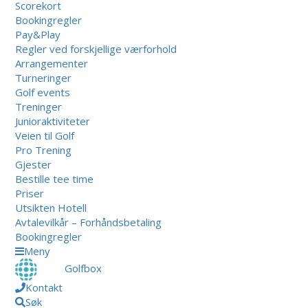
Scorekort
Bookingregler
Pay&Play
Regler ved forskjellige værforhold
Arrangementer
Turneringer
Golf events
Treninger
Junioraktiviteter
Veien til Golf
Pro Trening
Gjester
Bestille tee time
Priser
Utsikten Hotell
Avtalevilkår – Forhåndsbetaling
Bookingregler
Meny
Golfbox
Kontakt
Søk