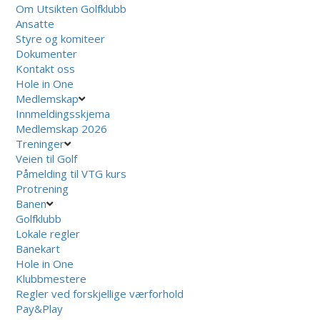
Om Utsikten Golfklubb
Ansatte
Styre og komiteer
Dokumenter
Kontakt oss
Hole in One
Medlemskap
Innmeldingsskjema
Medlemskap 2026
Treninger
Veien til Golf
Påmelding til VTG kurs
Protrening
Banen
Golfklubb
Lokale regler
Banekart
Hole in One
Klubbmestere
Regler ved forskjellige værforhold
Pay&Play