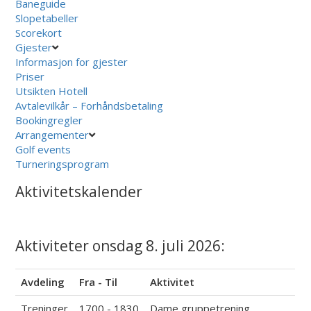
Baneguide
Slopetabeller
Scorekort
Gjester
Informasjon for gjester
Priser
Utsikten Hotell
Avtalevilkår – Forhåndsbetaling
Bookingregler
Arrangementer
Golf events
Turneringsprogram
Aktivitetskalender
Aktiviteter onsdag 8. juli 2026:
Avdeling
Fra - Til
Aktivitet
Treninger
1700 - 1830
Dame gruppetrening