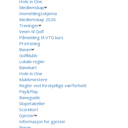
Hole in One
Medlemskap
Innmeldingsskjema
Medlemskap 2026
Treninger
Veien til Golf
Påmelding til VTG kurs
Protrening
Banen
Golfklubb
Lokale regler
Banekart
Hole in One
Klubbmestere
Regler ved forskjellige værforhold
Pay&Play
Baneguide
Slopetabeller
Scorekort
Gjester
Informasjon for gjester
Priser