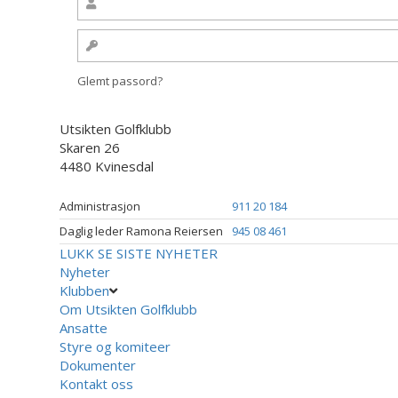
Glemt passord?
Utsikten Golfklubb
Skaren 26
4480 Kvinesdal
Administrasjon
911 20 184
Daglig leder Ramona Reiersen
945 08 461
LUKK
SE SISTE NYHETER
Nyheter
Klubben
Om Utsikten Golfklubb
Ansatte
Styre og komiteer
Dokumenter
Kontakt oss