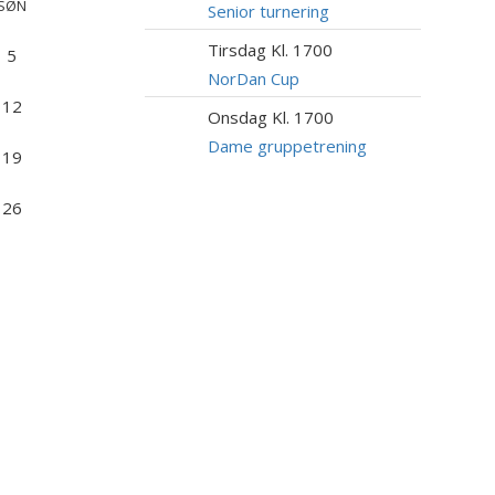
SØN
AUG
Senior turnering
Tirsdag Kl. 1700
18
5
AUG
NorDan Cup
12
Onsdag Kl. 1700
19
AUG
Dame gruppetrening
19
26