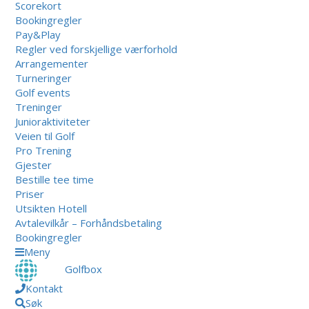
Scorekort
Bookingregler
Pay&Play
Regler ved forskjellige værforhold
Arrangementer
Turneringer
Golf events
Treninger
Junioraktiviteter
Veien til Golf
Pro Trening
Gjester
Bestille tee time
Priser
Utsikten Hotell
Avtalevilkår – Forhåndsbetaling
Bookingregler
Meny
Golfbox
Kontakt
Søk