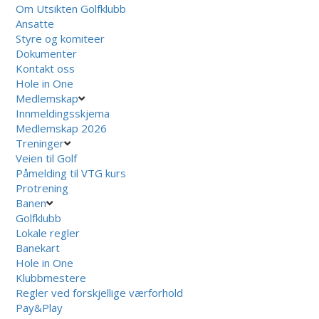
Om Utsikten Golfklubb
Ansatte
Styre og komiteer
Dokumenter
Kontakt oss
Hole in One
Medlemskap
Innmeldingsskjema
Medlemskap 2026
Treninger
Veien til Golf
Påmelding til VTG kurs
Protrening
Banen
Golfklubb
Lokale regler
Banekart
Hole in One
Klubbmestere
Regler ved forskjellige værforhold
Pay&Play