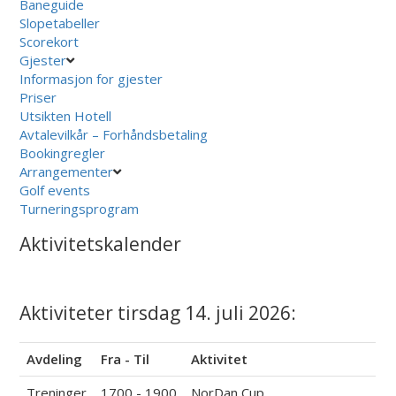
Baneguide
Slopetabeller
Scorekort
Gjester
Informasjon for gjester
Priser
Utsikten Hotell
Avtalevilkår – Forhåndsbetaling
Bookingregler
Arrangementer
Golf events
Turneringsprogram
Aktivitetskalender
Aktiviteter tirsdag 14. juli 2026:
Avdeling
Fra - Til
Aktivitet
Treninger
1700 - 1900
NorDan Cup