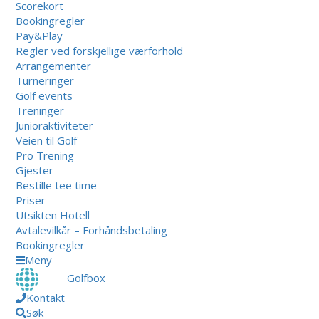
Scorekort
Bookingregler
Pay&Play
Regler ved forskjellige værforhold
Arrangementer
Turneringer
Golf events
Treninger
Junioraktiviteter
Veien til Golf
Pro Trening
Gjester
Bestille tee time
Priser
Utsikten Hotell
Avtalevilkår – Forhåndsbetaling
Bookingregler
Meny
Golfbox
Kontakt
Søk