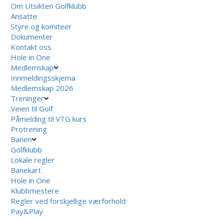
Om Utsikten Golfklubb
Ansatte
Styre og komiteer
Dokumenter
Kontakt oss
Hole in One
Medlemskap
Innmeldingsskjema
Medlemskap 2026
Treninger
Veien til Golf
Påmelding til VTG kurs
Protrening
Banen
Golfklubb
Lokale regler
Banekart
Hole in One
Klubbmestere
Regler ved forskjellige værforhold
Pay&Play