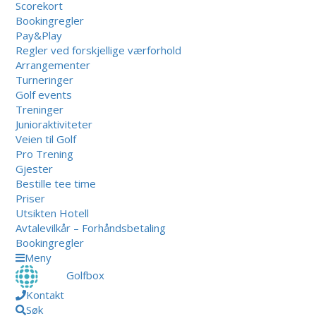
Scorekort
Bookingregler
Pay&Play
Regler ved forskjellige værforhold
Arrangementer
Turneringer
Golf events
Treninger
Junioraktiviteter
Veien til Golf
Pro Trening
Gjester
Bestille tee time
Priser
Utsikten Hotell
Avtalevilkår – Forhåndsbetaling
Bookingregler
Meny
Golfbox
Kontakt
Søk