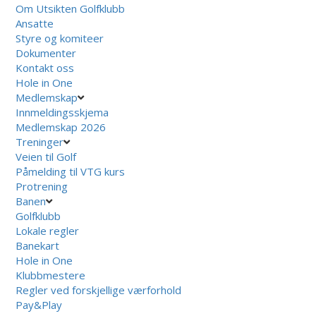
Om Utsikten Golfklubb
Ansatte
Styre og komiteer
Dokumenter
Kontakt oss
Hole in One
Medlemskap
Innmeldingsskjema
Medlemskap 2026
Treninger
Veien til Golf
Påmelding til VTG kurs
Protrening
Banen
Golfklubb
Lokale regler
Banekart
Hole in One
Klubbmestere
Regler ved forskjellige værforhold
Pay&Play