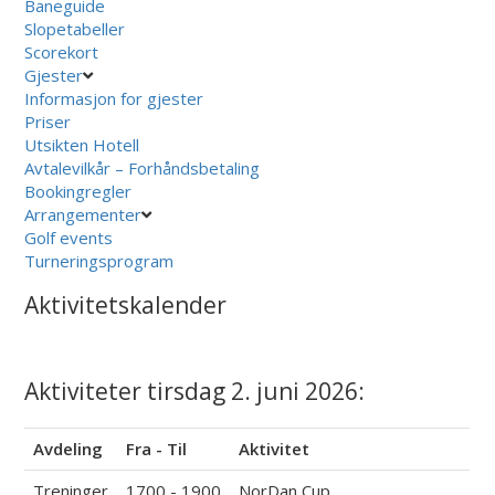
Baneguide
Slopetabeller
Scorekort
Gjester
Informasjon for gjester
Priser
Utsikten Hotell
Avtalevilkår – Forhåndsbetaling
Bookingregler
Arrangementer
Golf events
Turneringsprogram
Aktivitetskalender
Aktiviteter tirsdag 2. juni 2026:
Avdeling
Fra - Til
Aktivitet
Treninger
1700 - 1900
NorDan Cup