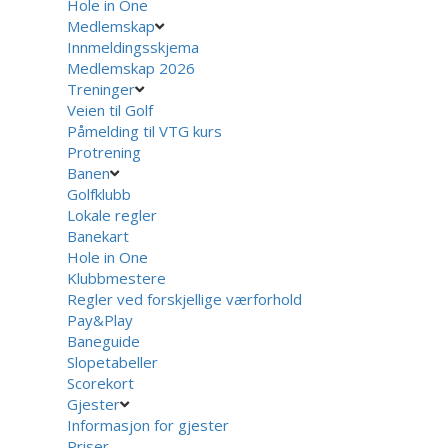
Hole in One
Medlemskap
Innmeldingsskjema
Medlemskap 2026
Treninger
Veien til Golf
Påmelding til VTG kurs
Protrening
Banen
Golfklubb
Lokale regler
Banekart
Hole in One
Klubbmestere
Regler ved forskjellige værforhold
Pay&Play
Baneguide
Slopetabeller
Scorekort
Gjester
Informasjon for gjester
Priser