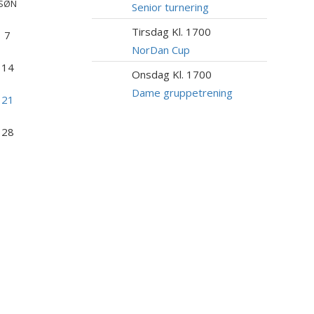
SØN
AUG
Senior turnering
Tirsdag Kl. 1700
18
7
AUG
NorDan Cup
14
Onsdag Kl. 1700
19
AUG
Dame gruppetrening
21
28