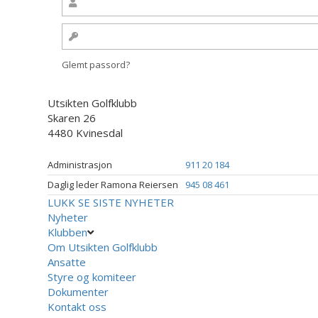
Glemt passord?
Utsikten Golfklubb
Skaren 26
4480 Kvinesdal
Administrasjon
911 20 184
Daglig leder Ramona Reiersen
945 08 461
LUKK
SE SISTE NYHETER
Nyheter
Klubben
Om Utsikten Golfklubb
Ansatte
Styre og komiteer
Dokumenter
Kontakt oss