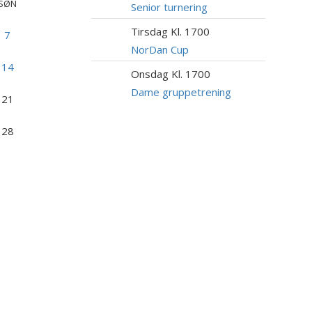
SØN
AUG
Senior turnering
Tirsdag Kl. 1700
18
7
AUG
NorDan Cup
14
Onsdag Kl. 1700
19
AUG
Dame gruppetrening
21
28