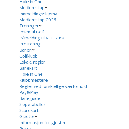
Hole in One
Medlemskap
Innmeldingsskjema
Medlemskap 2026
Treninger
Veien til Golf
Påmelding til VTG kurs
Protrening
Banen
Golfklubb
Lokale regler
Banekart
Hole in One
Klubbmestere
Regler ved forskjellige værforhold
Pay&Play
Baneguide
Slopetabeller
Scorekort
Gjester
Informasjon for gjester
Priser