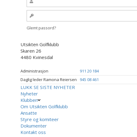
Glemt passord?
Utsikten Golfklubb
Skaren 26
4480 Kvinesdal
Administrasjon
911 20 184
Daglig leder Ramona Reiersen
945 08 461
LUKK
SE SISTE NYHETER
Nyheter
Klubben
Om Utsikten Golfklubb
Ansatte
Styre og komiteer
Dokumenter
Kontakt oss