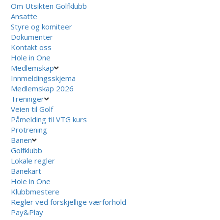
Om Utsikten Golfklubb
Ansatte
Styre og komiteer
Dokumenter
Kontakt oss
Hole in One
Medlemskap
Innmeldingsskjema
Medlemskap 2026
Treninger
Veien til Golf
Påmelding til VTG kurs
Protrening
Banen
Golfklubb
Lokale regler
Banekart
Hole in One
Klubbmestere
Regler ved forskjellige værforhold
Pay&Play