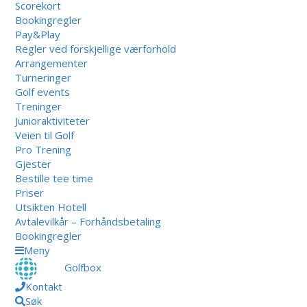
Scorekort
Bookingregler
Pay&Play
Regler ved forskjellige værforhold
Arrangementer
Turneringer
Golf events
Treninger
Junioraktiviteter
Veien til Golf
Pro Trening
Gjester
Bestille tee time
Priser
Utsikten Hotell
Avtalevilkår – Forhåndsbetaling
Bookingregler
Meny
Golfbox
Kontakt
Søk