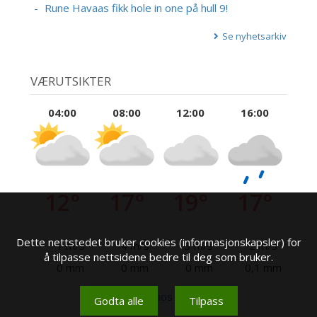
Rune Havaas fikk hole in one på hull 9!
Se nyhetsarkiv
VÆRUTSIKTER
04:00
08:00
12:00
16:00
12°
17°
19°
17°
Dette nettstedet bruker cookies (informasjonskapsler) for
1 m/s
4 m/s
3 m/s
2 m/s
å tilpasse nettsidene bedre til deg som bruker.
0 mm
0 mm
0 mm
0,1 mm
Se mer hos yr.no
Godta alle
Tilpass