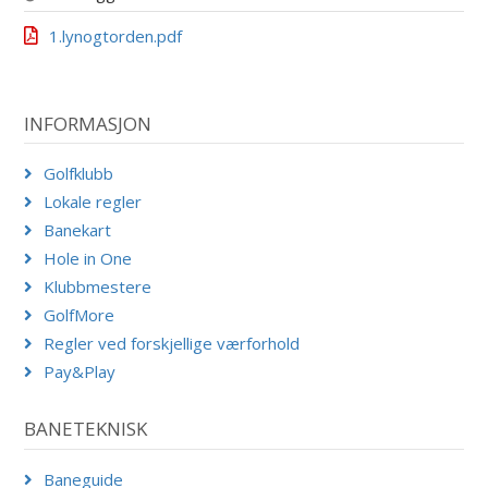
1.lynogtorden.pdf
INFORMASJON
Golfklubb
Lokale regler
Banekart
Hole in One
Klubbmestere
GolfMore
Regler ved forskjellige værforhold
Pay&Play
BANETEKNISK
Baneguide