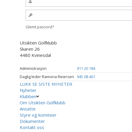
Glemt passord?
Utsikten Golfklubb
Skaren 26
4480 Kvinesdal
Administrasjon
911 20 184
Daglig leder Ramona Reiersen
945 08 461
LUKK
SE SISTE NYHETER
Nyheter
Klubben
Om Utsikten Golfklubb
Ansatte
Styre og komiteer
Dokumenter
Kontakt oss