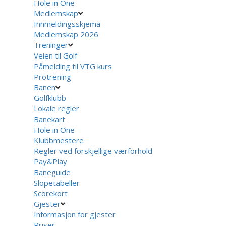
Hole in One
Medlemskap
Innmeldingsskjema
Medlemskap 2026
Treninger
Veien til Golf
Påmelding til VTG kurs
Protrening
Banen
Golfklubb
Lokale regler
Banekart
Hole in One
Klubbmestere
Regler ved forskjellige værforhold
Pay&Play
Baneguide
Slopetabeller
Scorekort
Gjester
Informasjon for gjester
Priser