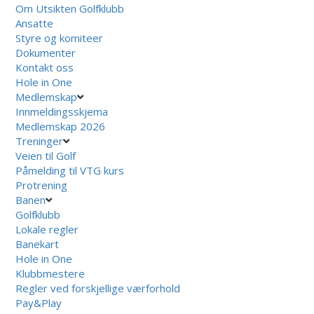
Om Utsikten Golfklubb
Ansatte
Styre og komiteer
Dokumenter
Kontakt oss
Hole in One
Medlemskap
Innmeldingsskjema
Medlemskap 2026
Treninger
Veien til Golf
Påmelding til VTG kurs
Protrening
Banen
Golfklubb
Lokale regler
Banekart
Hole in One
Klubbmestere
Regler ved forskjellige værforhold
Pay&Play