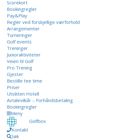
Scorekort
Bookingregler
Pay&Play
Regler ved forskjellige værforhold
Arrangementer
Turneringer
Golf events
Treninger
Junioraktiviteter
Veien til Golf
Pro Trening
Gjester
Bestille tee time
Priser
Utsikten Hotell
Avtalevilkår – Forhåndsbetaling
Bookingregler
Meny
Golfbox
Kontakt
Søk